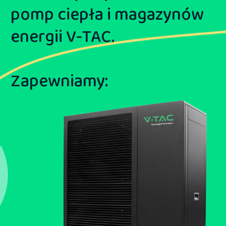
pomp ciepła i magazynów
energii V-TAC.
Zapewniamy: