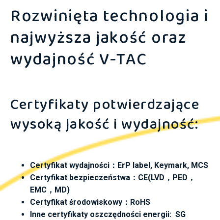
Rozwinięta technologia i
najwyższa jakość oraz
wydajność V-TAC
Certyfikaty potwierdzające
wysoką jakość i wydajność:
Certyfikat wydajności
：
ErP label, Keymark, MCS
Certyfikat bezpieczeństwa
：
CE(LVD
，
PED
，
EMC
，
MD)
Certyfikat środowiskowy
：
RoHS
Inne
certyfikaty
oszczędności energii:
SG