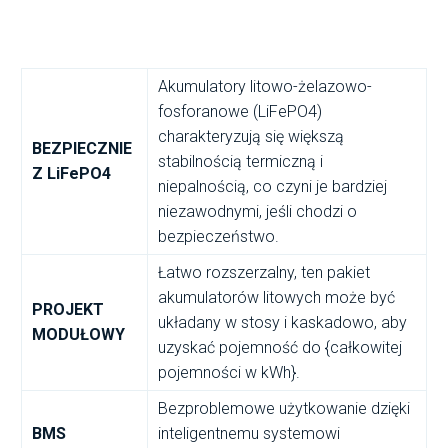
Akumulatory litowo-żelazowo-
fosforanowe (LiFePO4)
charakteryzują się większą
BEZPIECZNIE
stabilnością termiczną i
Z LiFePO4
niepalnością, co czyni je bardziej
niezawodnymi, jeśli chodzi o
bezpieczeństwo.
Łatwo rozszerzalny, ten pakiet
akumulatorów litowych może być
PROJEKT
układany w stosy i kaskadowo, aby
MODUŁOWY
uzyskać pojemność do {całkowitej
pojemności w kWh}.
Bezproblemowe użytkowanie dzięki
BMS
inteligentnemu systemowi