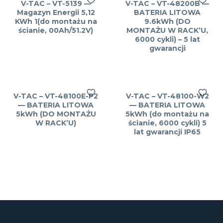
V-TAC – VT-5139 —
V-TAC – VT-48200B —
Magazyn Energii 5,12
BATERIA LITOWA
KWh 1(do montażu na
9.6kWh (DO
ścianie, 00Ah/51.2V)
MONTAŻU W RACK’U,
6000 cykli) – 5 lat
gwarancji
V-TAC – VT-48100E-P2
V-TAC – VT-48100-W2
— BATERIA LITOWA
— BATERIA LITOWA
5kWh (DO MONTAŻU
5kWh (do montażu na
W RACK’U)
ścianie, 6000 cykli) 5
lat gwarancji IP65