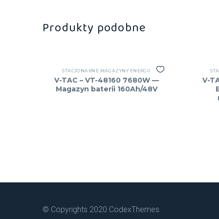
Produkty podobne
STACJONARNE MAGAZYNY ENERGII
ST
V-TAC – VT-48160 7680W —
V-T
Magazyn baterii 160Ah/48V
© Copyrights 2020 CodexThemes