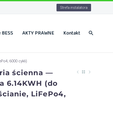
Strefa instalatora
e BESS
AKTY PRAWNE
Kontakt
Po4, 6000 cykli)
ria ścienna —
wa 6.14KWH (do
cianie, LiFePo4,