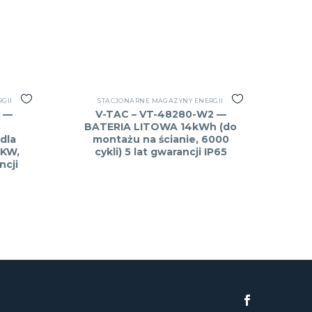
GII
STACJONARNE MAGAZYNY ENERGII
B —
V-TAC – VT-48280-W2 —
BATERIA LITOWA 14kWh (do
dla
montażu na ścianie, 6000
2KW,
cykli) 5 lat gwarancji IP65
ncji