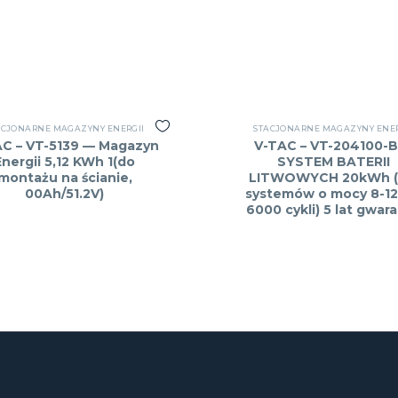
ACJONARNE MAGAZYNY ENERGII
STACJONARNE MAGAZYNY ENER
AC – VT-5139 — Magazyn
V-TAC – VT-204100-
Energii 5,12 KWh 1(do
SYSTEM BATERII
montażu na ścianie,
LITWOWYCH 20kWh (
00Ah/51.2V)
systemów o mocy 8-1
6000 cykli) 5 lat gwara