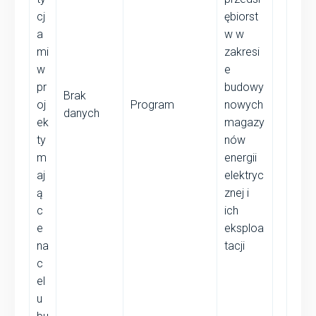
cj
ębiorst
a
w w
mi
zakresi
w
e
pr
budowy
Brak
oj
Program
nowych
danych
ek
magazy
ty
nów
m
energii
aj
elektryc
ą
znej i
c
ich
e
eksploa
na
tacji
c
el
u