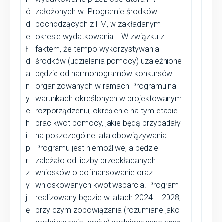
ó
założonych w Programie środków
d
pochodzących z FM, w zakładanym
e
okresie wydatkowania. W związku z
ł
faktem, że tempo wykorzystywania
d
środków (udzielania pomocy) uzależnione
a
będzie od harmonogramów konkursów
n
organizowanych w ramach Programu na
y
warunkach określonych w projektowanym
c
rozporządzeniu, określenie na tym etapie
h
prac kwot pomocy, jakie będą przypadały
i
na poszczególne lata obowiązywania
p
Programu jest niemożliwe, a będzie
r
zależało od liczby przedkładanych
z
wniosków o dofinansowanie oraz
y
wnioskowanych kwot wsparcia. Program
j
realizowany będzie w latach 2024 – 2028,
ę
przy czym zobowiązania (rozumiane jako