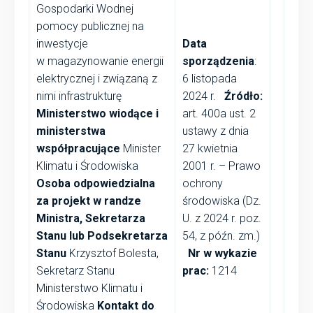
Gospodarki Wodnej
pomocy publicznej na
inwestycje
Data
w magazynowanie energii
sporządzenia
:
elektrycznej i związaną z
6 listopada
nimi infrastrukturę
2024 r.
Źródło:
Ministerstwo wiodące i
art. 400a ust. 2
ministerstwa
ustawy z dnia
współpracujące
Minister
27 kwietnia
Klimatu i Środowiska
2001 r. – Prawo
Osoba odpowiedzialna
ochrony
za projekt w randze
środowiska (Dz.
Ministra, Sekretarza
U. z 2024 r. poz.
Stanu lub Podsekretarza
54, z późn. zm.)
Stanu
Krzysztof Bolesta,
Nr w wykazie
Sekretarz Stanu
prac:
1214
Ministerstwo Klimatu i
Środowiska
Kontakt do