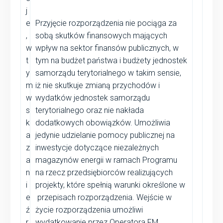
j
e
Przyjęcie rozporządzenia nie pociąga za
,
sobą skutków finansowych mających
w
wpływ na sektor finansów publicznych, w
t
tym na budżet państwa i budżety jednostek
y
samorządu terytorialnego w takim sensie,
m
iż nie skutkuje zmianą przychodów i
w
wydatków jednostek samorządu
s
terytorialnego oraz nie nakłada
k
dodatkowych obowiązków. Umożliwia
a
jedynie udzielanie pomocy publicznej na
z
inwestycje dotyczące niezależnych
a
magazynów energii w ramach Programu
n
na rzecz przedsiębiorców realizujących
i
projekty, które spełnią warunki określone w
e
przepisach rozporządzenia. Wejście w
ź
życie rozporządzenia umożliwi
r
wydatkowanie przez Operatora FM