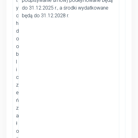
t
podpisywanie umów) podejmowane będą
y
do 31.12.2025 r., a środki wydatkowane
c
będą do 31.12.2028 r.
h
d
o
o
b
l
i
c
z
e
ń
z
a
ł
o