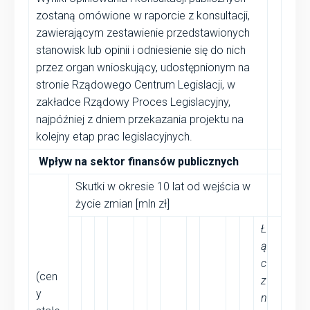
zostaną omówione w raporcie z konsultacji,
zawierającym zestawienie przedstawionych
stanowisk lub opinii i odniesienie się do nich
przez organ wnioskujący, udostępnionym na
stronie Rządowego Centrum Legislacji, w
zakładce Rządowy Proces Legislacyjny,
najpóźniej z dniem przekazania projektu na
kolejny etap prac legislacyjnych.
Wpływ na sektor finansów publicznych
Skutki w okresie 10 lat od wejścia w
życie zmian [mln zł]
Ł
ą
c
(cen
z
y
n