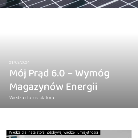
21/03/2024
Mój Prąd 6.0 – Wymóg
Magazynów Energii
Wiedza dla instalatora
Wiedza dla instalatora
,
Zdobywaj wiedzę i umiejętności