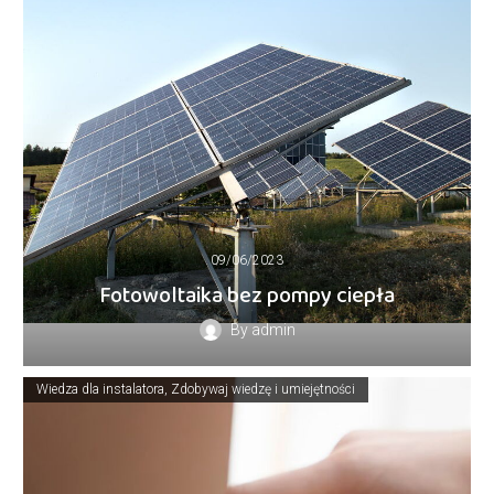
09/06/2023
Fotowoltaika bez pompy ciepła
By
admin
Wiedza dla instalatora
Zdobywaj wiedzę i umiejętności