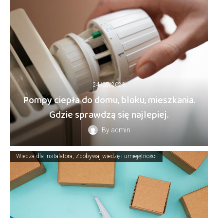
24/05/2023
Pompy ciepła do domu, bloku, mieszkania.
Gdzie sprawdzą się najlepiej.
By
admin
Wiedza dla instalatora
Zdobywaj wiedzę i umiejętności