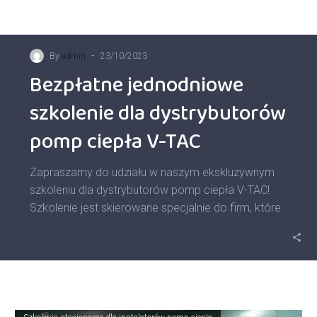
-
By
admin
23/10/2023
Bezpłatne jednodniowe
szkolenie dla dystrybutorów
pomp ciepła V-TAC
Zapraszamy do udziału w naszym ekskluzywnym
szkoleniu dla dystrybutorów pomp ciepła V-TAC!
Szkolenie jest skierowane specjalnie do firm, które
sprzedają…