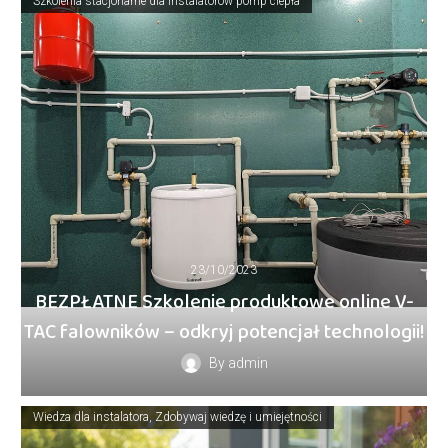
Szkolenia stacjonarne dla instalatorów pomp ciepła
23/10/2023
BEZPŁATNE Szkolenie produktowe online V-
TAC falowników – odkryj potencjał technologii!
By
admin
Wiedza dla instalatora
Zdobywaj wiedzę i umiejętności