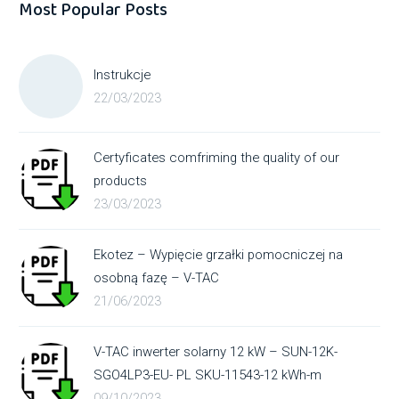
Most Popular Posts
Instrukcje
22/03/2023
Certyficates comfriming the quality of our
products
23/03/2023
Ekotez – Wypięcie grzałki pomocniczej na
osobną fazę – V-TAC
21/06/2023
V-TAC inwerter solarny 12 kW – SUN-12K-
SGO4LP3-EU- PL SKU-11543-12 kWh-m
09/10/2023