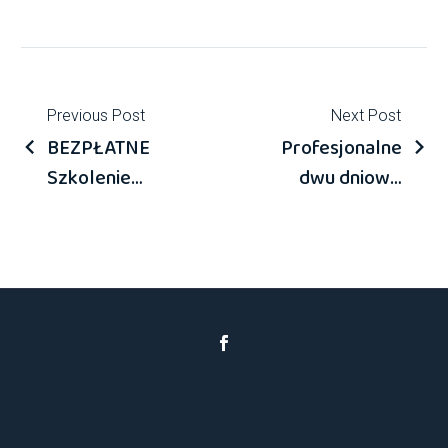
Previous Post
Next Post
BEZPŁATNE
Profesjonalne,
Szkolenie
dwu dniowe
produktowe
szkolenie z
online V-TAC
montażu
falowników –
pomp ciepła.
odkryj
Intensywny
potencjał
program
technologii!
szkoleń dla
ekspertów w
montażu