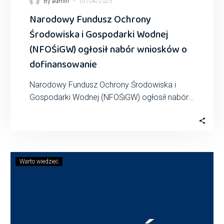
-
By
admin
01/04/2025
Narodowy Fundusz Ochrony
Środowiska i Gospodarki Wodnej
(NFOŚiGW) ogłosił nabór wniosków o
dofinansowanie
Narodowy Fundusz Ochrony Środowiska i
Gospodarki Wodnej (NFOŚiGW) ogłosił nabór
wniosków o dofinansowanie w ramach
programu priorytetowego „Magazyny energii
elektrycznej…
Warto wiedzieć