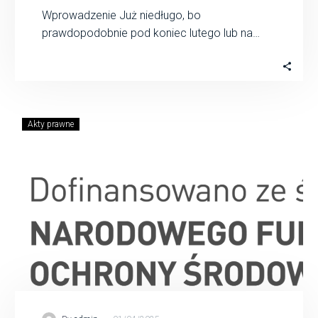
Wprowadzenie Już niedługo, bo
prawdopodobnie pod koniec lutego lub na
początku marca 2025, Minister Klimatu i
Środowiska wyda rozporządzenie w…
Akty prawne