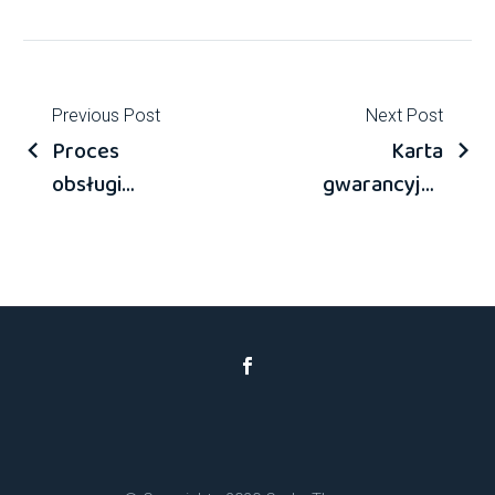
Previous Post
Next Post
Proces
Karta
obsługi
gwarancyjna
instalacyjnej
V-TAC
Pomp Ciepła
V-TAC