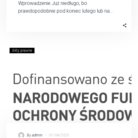
Wprowadzenie Już niedługo, bo
prawdopodobnie pod koniec lutego lub na
początku marca 2025, Minister Klimatu i
Środowiska wyda rozporządzenie w…
Akty prawne
-
By
admin
01/04/2025