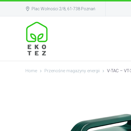
Plac Wolności 2/8, 61-738 Poznań
Home
Przenośne magazyny energii
V-TAC – VT