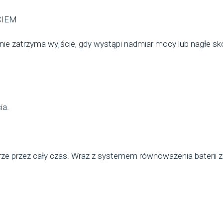
CIEM
ie zatrzyma wyjście, gdy wystąpi nadmiar mocy lub nagłe skok
ia.
urze przez cały czas. Wraz z systemem równoważenia baterii