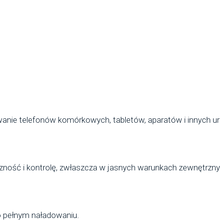
anie telefonów komórkowych, tabletów, aparatów i innych u
czność i kontrolę, zwłaszcza w jasnych warunkach zewnętrzn
po pełnym naładowaniu.