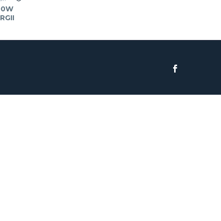
00W
RGII