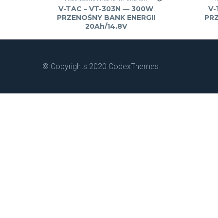
V-TAC – VT-303N — 300W
V-
PRZENOŚNY BANK ENERGII
PRZ
20Ah/14.8V
© Copyrights 2020 CodexThemes