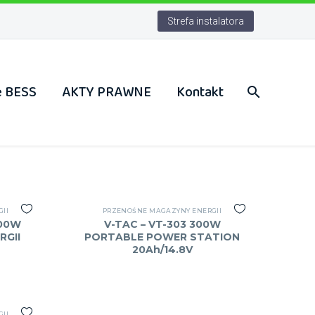
Strefa instalatora
e BESS
AKTY PRAWNE
Kontakt
II
PRZENOŚNE MAGAZYNY ENERGII
000W
V-TAC – VT-303 300W
RGII
PORTABLE POWER STATION
20Ah/14.8V
II