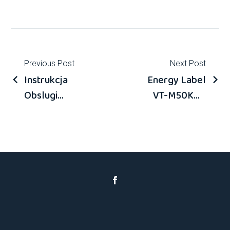
Previous Post
Next Post
Instrukcja
Energy Label
Obslugi
VT-M50KW-
Aplikacji
P3-DC_INV-
Mobilnej
290-S-B-SU