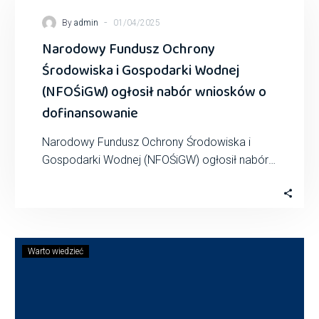
-
By
admin
01/04/2025
Narodowy Fundusz Ochrony
Środowiska i Gospodarki Wodnej
(NFOŚiGW) ogłosił nabór wniosków o
dofinansowanie
Narodowy Fundusz Ochrony Środowiska i
Gospodarki Wodnej (NFOŚiGW) ogłosił nabór
wniosków o dofinansowanie w ramach
programu priorytetowego „Magazyny energii
elektrycznej…
Warto wiedzieć