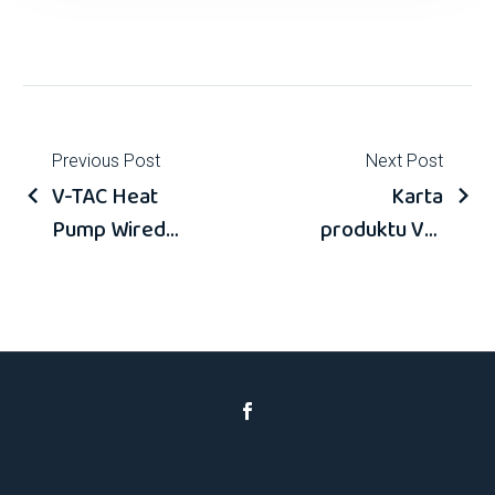
Previous Post
Next Post
V-TAC Heat
Karta
Pump Wired
produktu VT-
Controller
M12KW-
Manual ENG
P1H3-W