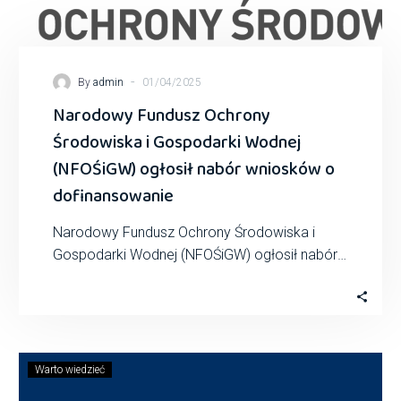
-
By
admin
01/04/2025
Narodowy Fundusz Ochrony
Środowiska i Gospodarki Wodnej
(NFOŚiGW) ogłosił nabór wniosków o
dofinansowanie
Narodowy Fundusz Ochrony Środowiska i
Gospodarki Wodnej (NFOŚiGW) ogłosił nabór
wniosków o dofinansowanie w ramach
programu priorytetowego „Magazyny energii
elektrycznej…
Warto wiedzieć