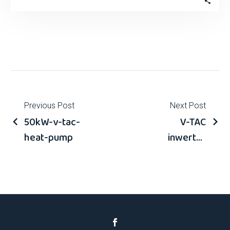
przez Narodowy Fundusz Ochrony Środowiska
i GospodarkiWodnej…
Previous Post
Next Post
50kW-v-tac-
V-TAC
heat-pump
inwerter
solarny 8 kW
– SUN-8K-
SGO4LP3-EU
– sku 11835