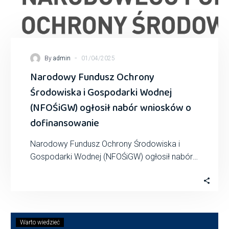
-
By
admin
01/04/2025
Narodowy Fundusz Ochrony
Środowiska i Gospodarki Wodnej
(NFOŚiGW) ogłosił nabór wniosków o
dofinansowanie
Narodowy Fundusz Ochrony Środowiska i
Gospodarki Wodnej (NFOŚiGW) ogłosił nabór
wniosków o dofinansowanie w ramach
programu priorytetowego „Magazyny energii
elektrycznej…
Warto wiedzieć