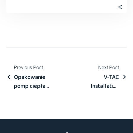
sprawie szczegółowych warunków udzielania
przez Narodowy Fundusz Ochrony Środowiska
i GospodarkiWodnej…
Previous Post
Next Post
Opakowanie
V-TAC
pomp ciepła
Installation
V-TAC
and User
Manual 3-
Phase
Monoblock
Heat-Pumps