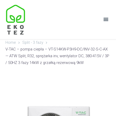
Home
Split - 3 fazy
V-TAC – pompa ciepła – VT-S14KW-P3H9-DC/INV-32-S-C-AX
— ATW Split, R32, sprężarka inv, wentylator DC, 380-415V / 3P
/ 50HZ 3 fazy 14kW z grzałką rezerwową 9kW