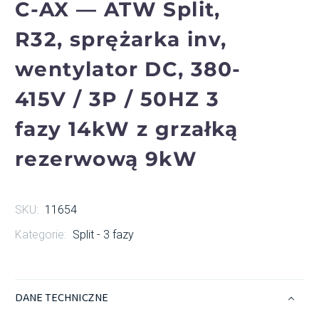
C-AX — ATW Split,
R32, sprężarka inv,
wentylator DC, 380-
415V / 3P / 50HZ 3
fazy 14kW z grzałką
rezerwową 9kW
SKU:
11654
Kategorie:
Split - 3 fazy
DANE TECHNICZNE