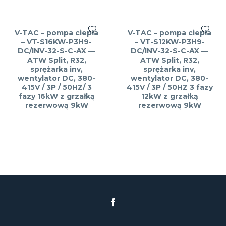
V-TAC – pompa ciepła
V-TAC – pompa ciepła
– VT-S16KW-P3H9-
– VT-S12KW-P3H9-
DC/INV-32-S-C-AX —
DC/INV-32-S-C-AX —
ATW Split, R32,
ATW Split, R32,
sprężarka inv,
sprężarka inv,
wentylator DC, 380-
wentylator DC, 380-
415V / 3P / 50HZ/ 3
415V / 3P / 50HZ 3 fazy
fazy 16kW z grzałką
12kW z grzałką
rezerwową 9kW
rezerwową 9kW