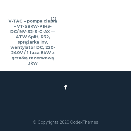
V-TAC – pompa ciepła
– VT-S8KW-P1H3-
DC/INV-32-S-C-AX —
ATW Split, R32,
sprężarka inv,
wentylator DC, 220-
240V / 1 faza 8kW z
grzałką rezerwową
3kW
© Copyrights 2020 CodexThemes