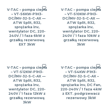
V-TAC – pompa ciepła
V-TAC – pompa ciepła
– VT-S6KW-P1H3-
– VT-S10KW-P1H3-
DC/INV-32-S-C-AX —
DC/INV-32-S-C-AX —
ATW Split, R32,
ATW Split, R32,
sprężarka inv,
sprężarka inv,
wentylator DC, 220-
wentylator DC, 220-
240V / 1 faza 6kW z
240V / 1 faza 10kW z
grzałką rezerwową
grzałką rezerwową
EXT 3kW
3kW
V-TAC – pompa ciepła
V-TAC – pompa ciepła
– VT-S12KW-P1H3-
– VT-S4KW-P1H3-
DC/INV-32-S-C-AX —
DC/INV-32-S-C-AX –
ATW Split, R32,
ATW Split, R32,
sprężarka inv,
sprężarka inv, DC Fan,
wentylator DC, 220-
220-240V / 1 faza 4kW
240V / 1 faza 12kW z
z EXT. podgrzewacz
grzałką rezerwową
rezerwowy 3kW
3kW