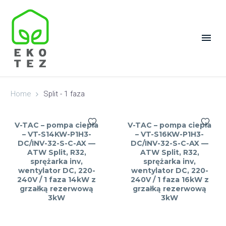
Home
Split - 1 faza
V-TAC – pompa ciepła
V-TAC – pompa ciepła
– VT-S14KW-P1H3-
– VT-S16KW-P1H3-
DC/INV-32-S-C-AX —
DC/INV-32-S-C-AX —
ATW Split, R32,
ATW Split, R32,
sprężarka inv,
sprężarka inv,
wentylator DC, 220-
wentylator DC, 220-
240V / 1 faza 14kW z
240V / 1 faza 16kW z
grzałką rezerwową
grzałką rezerwową
3kW
3kW